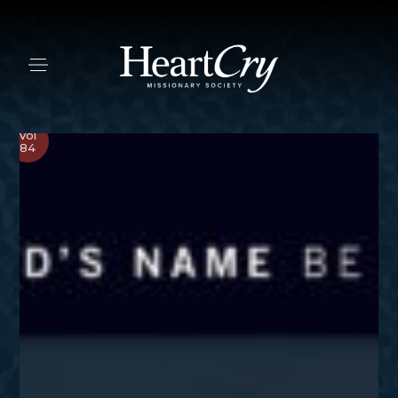
Vol
84