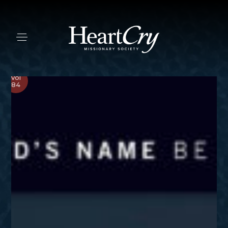
Vol
84