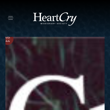
Vol
44