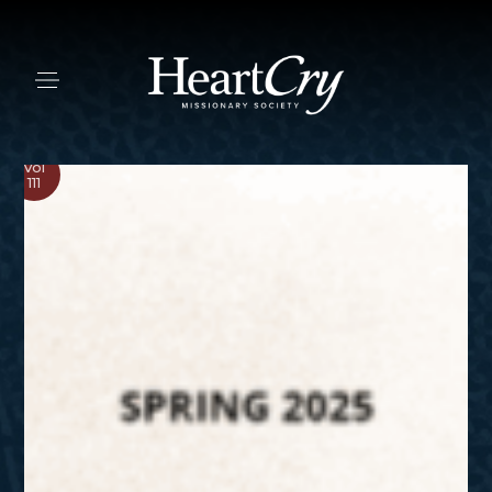
Vol
111