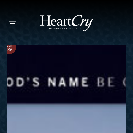
Vol
79