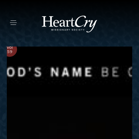
Vol
59