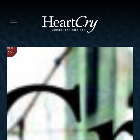
Vol
35