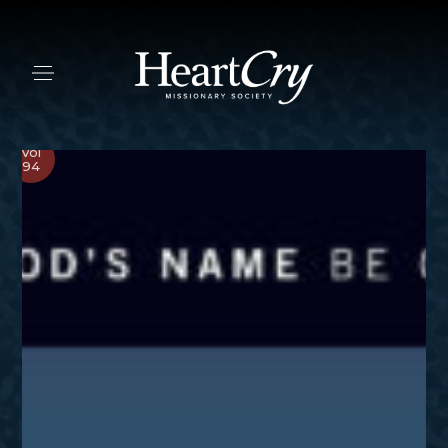
Vol
94