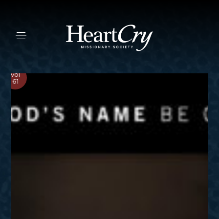
Vol
61