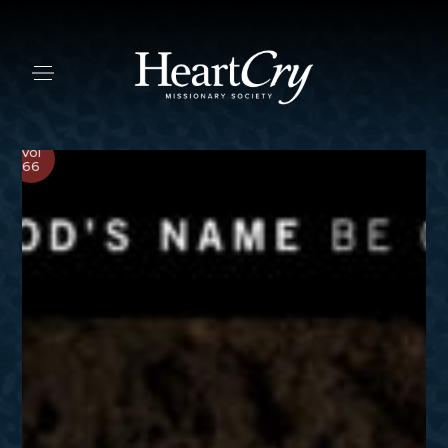
Vol
66