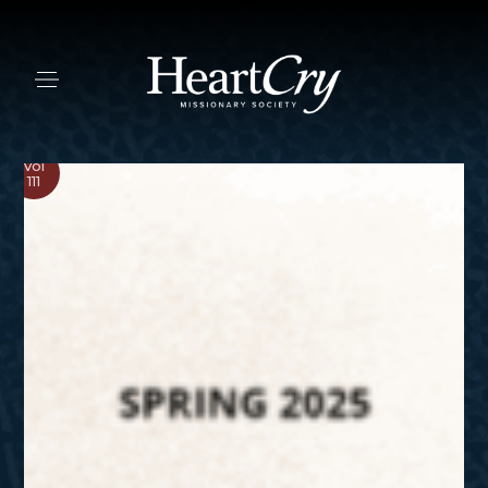
Vol
111